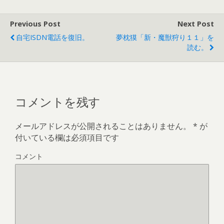
ウ
て
ィ
く
ン
だ
ド
さ
Previous Post
Next Post
ウ
い
で
(
自宅ISDN電話を復旧。
夢枕獏「新・魔獣狩り１１」を
開
新
き
し
読む。
ま
い
す
ウ
)
ィ
ン
ド
ウ
で
開
コメントを残す
き
ま
す
)
メールアドレスが公開されることはありません。
*
が
付いている欄は必須項目です
コメント