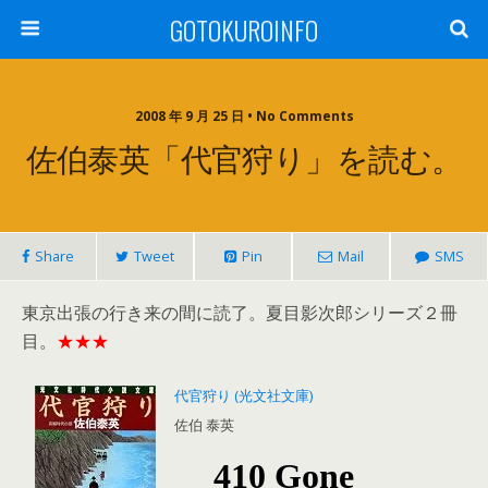
GOTOKUROINFO
2008 年 9 月 25 日 • No Comments
佐伯泰英「代官狩り」を読む。
Share
Tweet
Pin
Mail
SMS
東京出張の行き来の間に読了。夏目影次郎シリーズ２冊
目。
★★★
代官狩り (光文社文庫)
佐伯 泰英