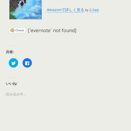
Amazonで詳しく見る
by
G-Tools
[`evernote` not found]
共有:
ク
F
リ
a
ッ
c
ク
e
し
b
て
o
T
o
いいね:
w
k
i
で
t
共
読み込み中...
t
有
e
す
r
る
で
に
共
は
有
ク
(
リ
新
ッ
し
ク
い
し