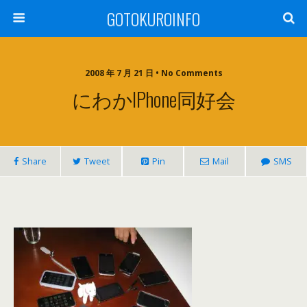
GOTOKUROINFO
2008 年 7 月 21 日 • No Comments
にわかiPhone同好会
Share
Tweet
Pin
Mail
SMS