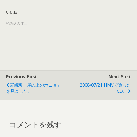
ク
e
し
b
て
o
T
o
いいね:
w
k
i
で
t
共
読み込み中...
t
有
e
す
r
る
で
に
共
は
有
ク
(
リ
新
ッ
し
ク
い
し
ウ
て
ィ
く
ン
だ
ド
さ
Previous Post
Next Post
ウ
い
で
(
宮崎駿「崖の上のポニョ」
2008/07/21 HMVで買った
開
新
き
し
を見ました。
CD。
ま
い
す
ウ
)
ィ
ン
ド
ウ
で
開
コメントを残す
き
ま
す
)