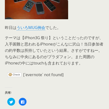
昨日は
ういろMUG例会
でした。
テーマは【iPhon3G 祭り】ということだったのですが、
入手困難と思われるiPhoneがこんなに沢山！当日参加者
の約半数は所持していたという結果。さすがですねー。
ちなみに中央にあるのがプラダフォン。また周囲の
iPhoneの中にはtouchも含まれております。
[`evernote` not found]
共有:
ク
F
リ
a
ッ
c