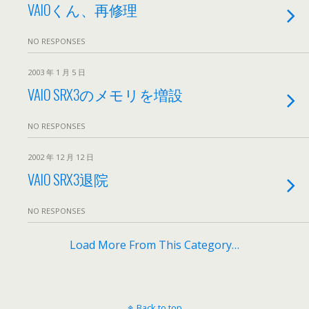
VAIOくん、再修理
NO RESPONSES
2003 年 1 月 5 日
VAIO SRX3のメモリを増設
NO RESPONSES
2002 年 12 月 12 日
VAIO SRX3退院
NO RESPONSES
Load More From This Category…
Back to top